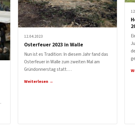
12
H
2
Ei
12.04.2023
J
Osterfeuer 2023 in Walle
d
Nun ist es Tradition: In diesem Jahr fand das
g
Osterfeuer in Walle zum zweiten Mal am
Gründonnerstag statt.…
W
Weiterlesen →
…